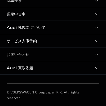
新車検索
試乗予約
試乗車・展示車一覧
認定中古車
新車検索
Audi 札幌南 について
Audi認定中古車検索
サービス入庫予約
Audi 札幌南 店舗情報
Audi 札幌南 運営会社概要
お問い合わせ
Audi 札幌南 サービス入庫予約
定期点検 / 車検 料金表
Audi 買取依頼
各種お問い合わせ
買取ページ
© VOLKSWAGEN Group Japan K.K. All rights
reserved.